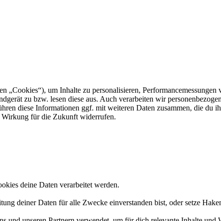
 „Cookies“), um Inhalte zu personalisieren, Performancemessungen v
 Endgerät zu bzw. lesen diese aus. Auch verarbeiten wir personenbezog
führen diese Informationen ggf. mit weiteren Daten zusammen, die du ih
 Wirkung für die Zukunft widerrufen.
okies deine Daten verarbeitet werden.
tung deiner Daten für alle Zwecke einverstanden bist, oder setze Hak
 und unseren Partnern verwendet, um für dich relevante Inhalte und 