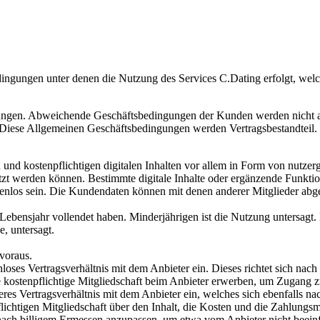
ingungen unter denen die Nutzung des Services C.Dating erfolgt, wel
ungen. Abweichende Geschäftsbedingungen der Kunden werden nicht akz
iese Allgemeinen Geschäftsbedingungen werden Vertragsbestandteil.
n und kostenpflichtigen digitalen Inhalten vor allem in Form von nutzer
tzt werden können. Bestimmte digitale Inhalte oder ergänzende Funkti
ostenlos sein. Die Kundendaten können mit denen anderer Mitglieder ab
 Lebensjahr vollendet haben. Minderjährigen ist die Nutzung untersagt. E
, untersagt.
 voraus.
nloses Vertragsverhältnis mit dem Anbieter ein. Dieses richtet sich na
kostenpflichtige Mitgliedschaft beim Anbieter erwerben, um Zugang zu 
eres Vertragsverhältnis mit dem Anbieter ein, welches sich ebenfalls 
ichtigen Mitgliedschaft über den Inhalt, die Kosten und die Zahlungsmo
it nach billigem Ermessen anzupassen, um etwa vom Anbieter nicht bee