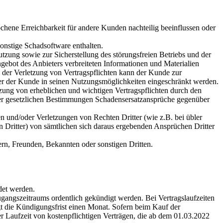
ochene Erreichbarkeit für andere Kunden nachteilig beeinflussen oder
sonstige Schadsoftware enthalten.
tzung sowie zur Sicherstellung des störungsfreien Betriebs und der
gebot des Anbieters verbreiteten Informationen und Materialien
n der Verletzung von Vertragspflichten kann der Kunde zur
der der Kunde in seinen Nutzungsmöglichkeiten eingeschränkt werden.
etzung von erheblichen und wichtigen Vertragspflichten durch den
 der gesetzlichen Bestimmungen Schadensersatzansprüche gegenüber
 und/oder Verletzungen von Rechten Dritter (wie z.B. bei übler
n Dritter) von sämtlichen sich daraus ergebenden Ansprüchen Dritter
rn, Freunden, Bekannten oder sonstigen Dritten.
det werden.
ugangszeitraums ordentlich gekündigt werden. Bei Vertragslaufzeiten
gt die Kündigungsfrist einen Monat. Sofern beim Kauf der
er Laufzeit von kostenpflichtigen Verträgen, die ab dem 01.03.2022