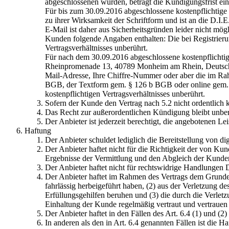
abgeschlossenen wurden, beträgt die Kündigungsfrist ei
Für bis zum 30.09.2016 abgeschlossene kostenpflichtige
zu ihrer Wirksamkeit der Schriftform und ist an die D
E-Mail ist daher aus Sicherheitsgründen leider nicht mö
Kunden folgende Angaben enthalten: Die bei Registrierun
Vertragsverhältnisses unberührt.
Für nach dem 30.09.2016 abgeschlossene kostenpflichtig
Rheinpromenade 13, 40789 Monheim am Rhein, Deutschla
Mail-Adresse, Ihre Chiffre-Nummer oder aber die im Rah
BGB, der Textform gem. § 126 b BGB oder online gem. §
kostenpflichtigen Vertragsverhältnisses unberührt.
Sofern der Kunde den Vertrag nach 5.2 nicht ordentlich k
Das Recht zur außerordentlichen Kündigung bleibt unberü
Der Anbieter ist jederzeit berechtigt, die angebotenen Le
Haftung
Der Anbieter schuldet lediglich die Bereitstellung von di
Der Anbieter haftet nicht für die Richtigkeit der von K
Ergebnisse der Vermittlung und den Abgleich der Kunden
Der Anbieter haftet nicht für rechtswidrige Handlungen Dr
Der Anbieter haftet im Rahmen des Vertrags dem Grunde n
fahrlässig herbeigeführt haben, (2) aus der Verletzung de
Erfüllungsgehilfen beruhen und (3) die durch die Verlet
Einhaltung der Kunde regelmäßig vertraut und vertrauen d
Der Anbieter haftet in den Fällen des Art. 6.4 (1) und 
In anderen als den in Art. 6.4 genannten Fällen ist die 