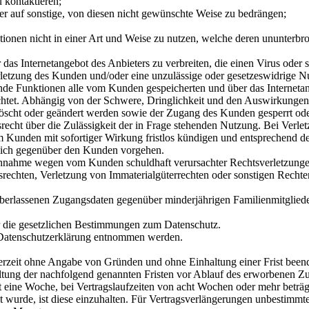
 kontaktieren;
r auf sonstige, von diesen nicht gewünschte Weise zu bedrängen;
ktionen nicht in einer Art und Weise zu nutzen, welche deren ununterbr
das Internetangebot des Anbieters zu verbreiten, die einen Virus oder 
rletzung des Kunden und/oder eine unzulässige oder gesetzeswidrige Nu
zende Funktionen alle vom Kunden gespeicherten und über das Internetan
lichtet. Abhängig von der Schwere, Dringlichkeit und den Auswirkunge
elöscht oder geändert werden sowie der Zugang des Kunden gesperrt o
srecht über die Zulässigkeit der in Frage stehenden Nutzung. Bei Verl
em Kunden mit sofortiger Wirkung fristlos kündigen und entsprechend
tlich gegenüber den Kunden vorgehen.
uchnahme wegen vom Kunden schuldhaft verursachter Rechtsverletzungen
rechten, Verletzung von Immaterialgüterrechten oder sonstigen Rechte
überlassenen Zugangsdaten gegenüber minderjährigen Familienmitgliede
r die gesetzlichen Bestimmungen zum Datenschutz.
r Datenschutzerklärung entnommen werden.
erzeit ohne Angabe von Gründen und ohne Einhaltung einer Frist been
altung der nachfolgend genannten Fristen vor Ablauf des erworbenen Z
t eine Woche, bei Vertragslaufzeiten von acht Wochen oder mehr beträ
nt wurde, ist diese einzuhalten. Für Vertragsverlängerungen unbestimmt