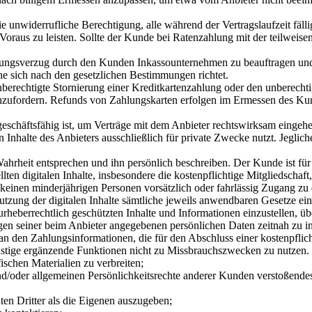
die unwiderrufliche Berechtigung, alle während der Vertragslaufzeit f
oraus zu leisten. Sollte der Kunde bei Ratenzahlung mit der teilweise
ahlungsverzug durch den Kunden Inkassounternehmen zu beauftragen un
he sich nach den gesetzlichen Bestimmungen richtet.
unberechtigte Stornierung einer Kreditkartenzahlung oder den unberecht
zufordern. Refunds von Zahlungskarten erfolgen im Ermessen des Kun
 geschäftsfähig ist, um Verträge mit dem Anbieter rechtswirksam eingeh
len Inhalte des Anbieters ausschließlich für private Zwecke nutzt. Jeg
hrheit entsprechen und ihn persönlich beschreiben. Der Kunde ist für a
lten digitalen Inhalte, insbesondere die kostenpflichtige Mitgliedschaft
 keinen minderjährigen Personen vorsätzlich oder fahrlässig Zugang zu 
utzung der digitalen Inhalte sämtliche jeweils anwendbaren Gesetze ein
urheberrechtlich geschützten Inhalte und Informationen einzustellen, üb
en seiner beim Anbieter angegebenen persönlichen Daten zeitnah zu inf
an den Zahlungsinformationen, die für den Abschluss einer kostenpflic
onstige ergänzende Funktionen nicht zu Missbrauchszwecken zu nutzen. 
ischen Materialien zu verbreiten;
/oder allgemeinen Persönlichkeitsrechte anderer Kunden verstoßendes M
en Dritter als die Eigenen auszugeben;