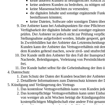
keine anderen Kunden in betrügerischer Absicht zu
keine anderen Kunden zu bedrohen, zu nötigen ode
keine Massennachrichten zu versenden;
die digitalen Inhalte und sonstige ergänzende Fun
beeinflussen könnten;
keine Dateien, Software oder sonstigen Daten über 
Der Anbieter kann bei Anhaltspunkten für eine Pflichtve
Verfügbarkeit der digitalen Inhalte und sonstiger ergän
prüfen. Der Anbieter ist jedoch nicht zur Prüfung verpf
Stellungnahme aufgefordert werden, Inhalte gesperrt, g
In Zweifelsfällen hat der Anbieter das Letztentscheidung
Kunden kann der Anbieter das Vertragsverhältnis mit d
dem Kunden geltend machen, sowie zivil- und strafrech
Der Kunde stellt den Anbieter für den Fall der Inanspr
Nachrede, Beleidigungen, Verletzung von Persönlichkeits
frei.
Der Kunde haftet selbst für die Geheimhaltung der ihm 
Datenschutz
Zum Schutz der Daten der Kunden beachtet der Anbiete
Detaillierte Informationen zum Datenschutz können de
Kündigung und Verlängerung des Vertrags
Das kostenlose Vertragsverhältnis kann vom Kunden jed
Das kostenpflichtige Vertragsverhältnis kann unter Einh
von weniger als acht Wochen beträgt die Kündigungsfris
kostenpflichtigen Mitgliedschaft eine andere Frist genan