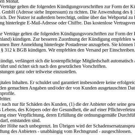
nen Monat.
 Verträge gelten die folgenden Kündigungsvorschriften zur Form der K
.I.E. GmbH (Adresse siehe Impressum) zu richten. Die Anwendung des 
glich. Der Nutzer ist außerdem berechtigt, online über das Webportal z
g hinterlegte E-Mail-Adresse oder Chiffre. Das kostenlose Vertragsver
e Verträge gelten die folgenden Kündigungsvorschriften zur Form der
nd) kündigen. Zur besseren Zuordnung der Kündigung empfehlen wir
men Ihrer Anmeldung hinterlegte Postadresse anzugeben. Sie können Ihr
 312 k BGB kündigen. Wir empfehlen den Versand per Einschreiben. D
ündigt, verlängert sich die kostenpflichtige Mitgliedschaft automatisc
hrt und richtet sich nach den gesetzlichen Vorschriften.
istungen ganz oder teilweise einzustellen.
gitalen Inhalten. Er schuldet und garantiert insbesondere keine erfolgre
unden gemachten Angaben und/oder der von Kunden ausgetauschten Daten
profile.
itter.
ach nur für Schäden des Kunden, (1) die der Anbieter oder seine geset
s Lebens, des Körpers oder der Gesundheit, die auf einer Pflichtverletzu
zung einer Verpflichtung, deren Erfüllung die ordnungsgemäße Durchfüh
arf, entstanden sind.
(2) der Höhe nach unbegrenzt. Im Übrigen wird der Schadensersatzanspr
Haftung des Anbieters - unabhängig vom Rechtsgrund - ausgeschlossen.