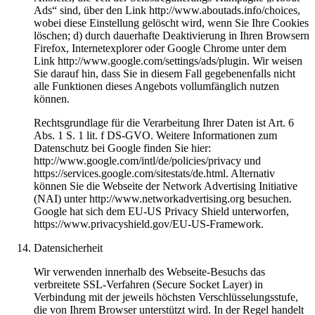
Ads“ sind, über den Link http://www.aboutads.info/choices,
wobei diese Einstellung gelöscht wird, wenn Sie Ihre Cookies
löschen; d) durch dauerhafte Deaktivierung in Ihren Browsern
Firefox, Internetexplorer oder Google Chrome unter dem
Link http://www.google.com/settings/ads/plugin. Wir weisen
Sie darauf hin, dass Sie in diesem Fall gegebenenfalls nicht
alle Funktionen dieses Angebots vollumfänglich nutzen
können.
Rechtsgrundlage für die Verarbeitung Ihrer Daten ist Art. 6
Abs. 1 S. 1 lit. f DS-GVO. Weitere Informationen zum
Datenschutz bei Google finden Sie hier:
http://www.google.com/intl/de/policies/privacy und
https://services.google.com/sitestats/de.html. Alternativ
können Sie die Webseite der Network Advertising Initiative
(NAI) unter http://www.networkadvertising.org besuchen.
Google hat sich dem EU-US Privacy Shield unterworfen,
https://www.privacyshield.gov/EU-US-Framework.
Datensicherheit
Wir verwenden innerhalb des Webseite-Besuchs das
verbreitete SSL-Verfahren (Secure Socket Layer) in
Verbindung mit der jeweils höchsten Verschlüsselungsstufe,
die von Ihrem Browser unterstützt wird. In der Regel handelt